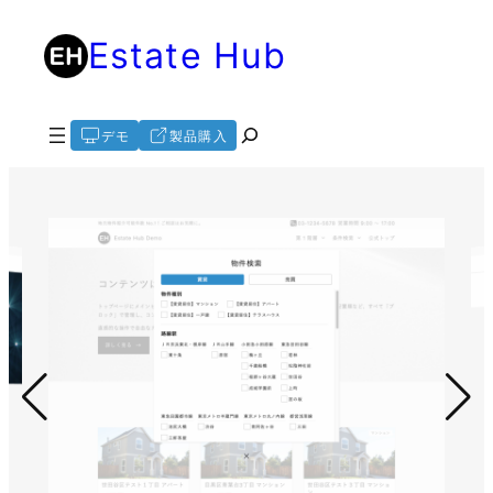
内
Estate Hub
容
を
ス
キ
検
デモ
製品購入
ッ
索
プ